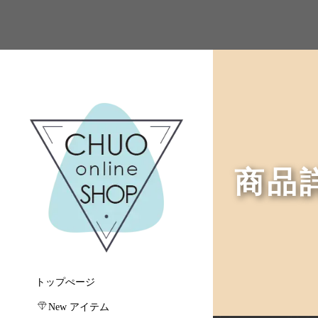
商品
トップぺージ
New アイテム