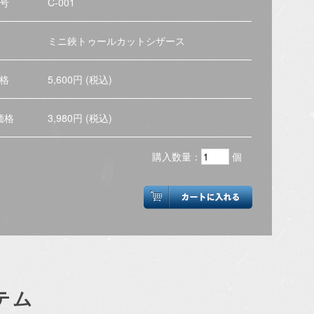
号
C-001
ミニ鋏トゥールカットシザース
格
5,600円 (税込)
価格
3,980円 (税込)
購入数量：
個
テム