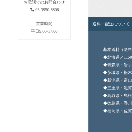
お電話でのお問合わせ
03-3950-8808
営業時間
送料・配送について
平日9:00-17:00
基本送料（送料
◆北海道／115
◆青森県・岩手
◆茨城県・栃木
◆新潟県・富山
◆三重県・滋賀
◆鳥取県・島根
◆徳島県・香川
◆福岡県・佐賀